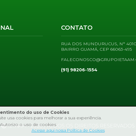
ONAL
CONTATO
RUA DOS MUNDURUCUS, N° 4010
BAIRRO GUAMÁ, CEP 66063-495
FALECONOSCO@GRUPOIETAAM.
(91) 98206-1554
entimento do uso de Cookies
site usa cookies para melhorar a sua experiência.
Autorizo o uso de cookies
IETAAM - 2026 | TODOS OS DIREITOS RESERVADOS
Acesse aqui nossa Política de Cookies