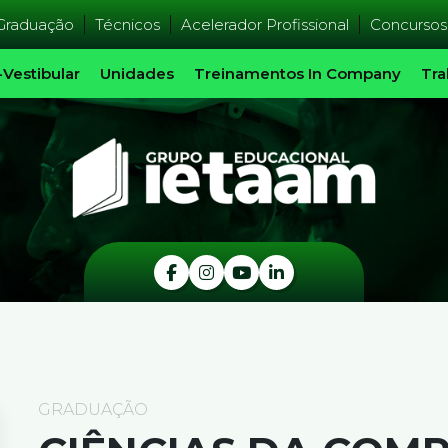
Graduação
Técnicos
Acelerador Profissional
Concursos
-Vestibular
Unidades
Treinamentos In Company
Tra
GRADUAÇÃO